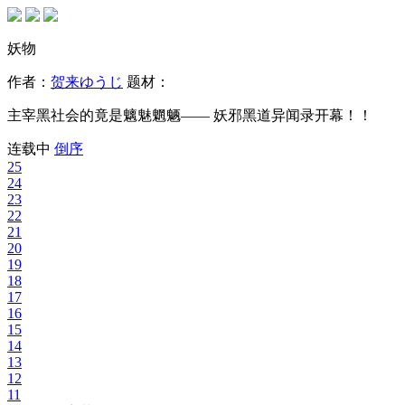
妖物
作者：
贺来ゆうじ
题材：
主宰黑社会的竟是魑魅魍魉—— 妖邪黑道异闻录开幕！！
连载中
倒序
25
24
23
22
21
20
19
18
17
16
15
14
13
12
11