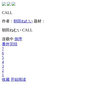
CALL
作者：
朝田ねむい
题材：
朝田ねむい CALL
连载中
倒序
番外完结
7
6
5
4
3
2
1
收藏
开始阅读