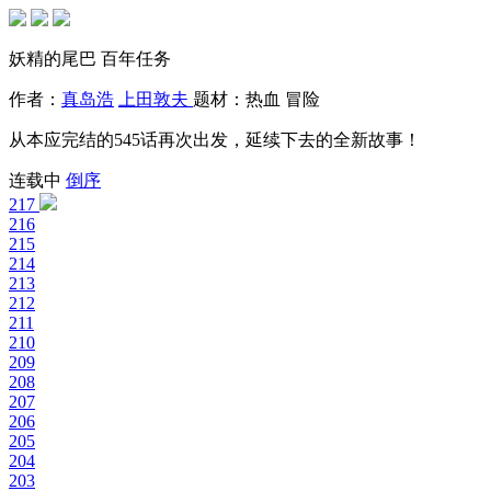
妖精的尾巴 百年任务
作者：
真岛浩
上田敦夫
题材：
热血
冒险
从本应完结的545话再次出发，延续下去的全新故事！
连载中
倒序
217
216
215
214
213
212
211
210
209
208
207
206
205
204
203