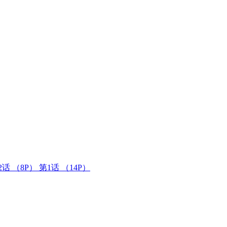
2话
（8P）
第1话
（14P）