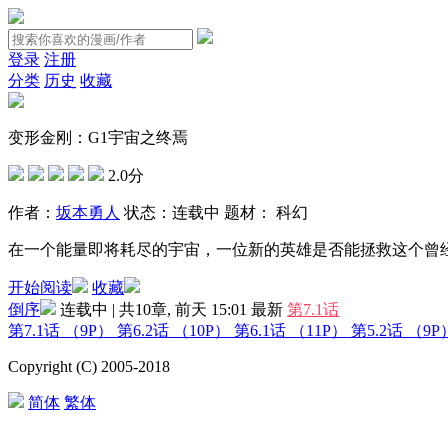
登录
注册
分类
历史
收藏
变形金刚：G1宇宙之终焉
2.0分
作者：
坂本勇人
状态：
连载中
题材：
科幻
在一个能量即将耗尽的宇宙，一位新的英雄是否能拯救这个曾
开始阅读
收藏
倒序
连载中 | 共10章, 前天 15:01
最新
第7.1话
第7.1话
（9P）
第6.2话
（10P）
第6.1话
（11P）
第5.2话
（9P
Copyright (C) 2005-2018
简体
繁体