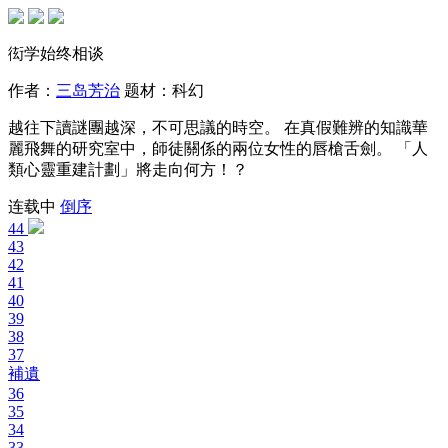
衒学始终相谈
作者：
三岛芳治
题材：
科幻
越往下讀謎團越深，不可思議的時空。 在真假難辨的知識華
麗飛舞的研究室中，師徒關係的兩位女性的唇槍舌劍。 「人
類心靈重建計劃」將走向何方！？
连载中
倒序
44
43
42
41
40
39
38
37
補遺
36
35
34
33