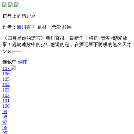
棋盘上的猎户座
作者：
新川直司
题材：
恋爱
校园
《四月是你的謊言》新川直司、最新作！將棋×青春×戀愛故
事！處於連敗中的少年邂逅的是，在酒吧里下將棋的無名天才
少女——
连载中
倒序
107
106
105
104
103
102
101
100
99
98
97
96
95