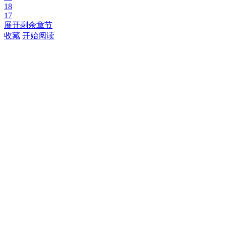
18
17
展开剩余章节
收藏
开始阅读