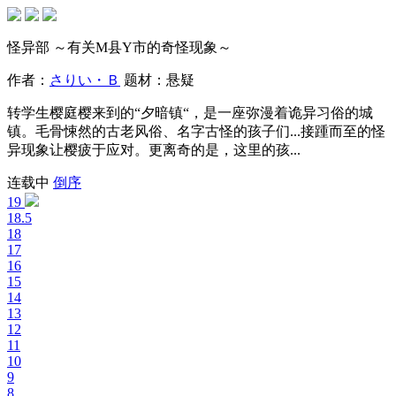
怪异部 ～有关M县Y市的奇怪现象～
作者：
さりい・Ｂ
题材：
悬疑
转学生樱庭樱来到的“夕暗镇“，是一座弥漫着诡异习俗的城
镇。毛骨悚然的古老风俗、名字古怪的孩子们...接踵而至的怪
异现象让樱疲于应对。更离奇的是，这里的孩...
连载中
倒序
19
18.5
18
17
16
15
14
13
12
11
10
9
8