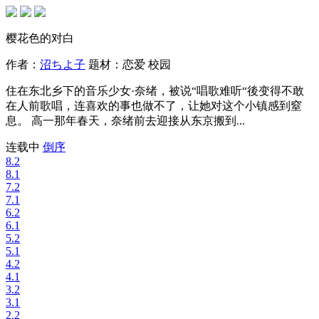
樱花色的对白
作者：
沼ちよ子
题材：
恋爱
校园
住在东北乡下的音乐少女·奈绪，被说“唱歌难听“後变得不敢
在人前歌唱，连喜欢的事也做不了，让她对这个小镇感到窒
息。 高一那年春天，奈绪前去迎接从东京搬到...
连载中
倒序
8.2
8.1
7.2
7.1
6.2
6.1
5.2
5.1
4.2
4.1
3.2
3.1
2.2