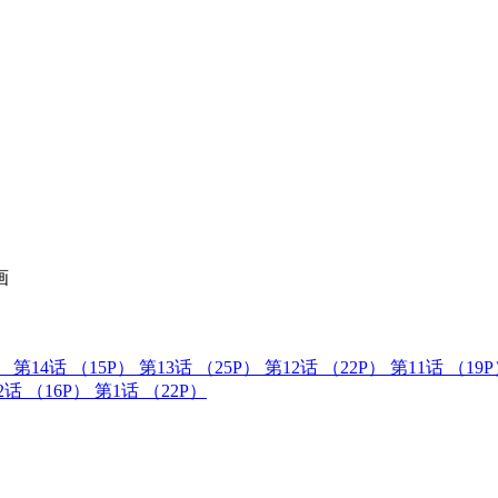
画
）
第14话
（15P）
第13话
（25P）
第12话
（22P）
第11话
（19
2话
（16P）
第1话
（22P）