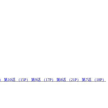
P）
第10话
（15P）
第9话
（17P）
第8话
（21P）
第7话
（18P）