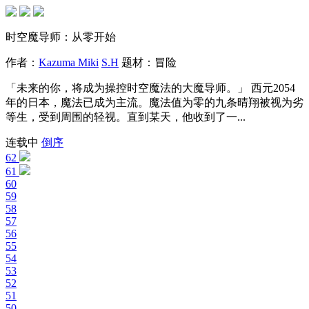
时空魔导师：从零开始
作者：
Kazuma Miki
S.H
题材：
冒险
「未来的你，将成为操控时空魔法的大魔导师。」 西元2054
年的日本，魔法已成为主流。魔法值为零的九条晴翔被视为劣
等生，受到周围的轻视。直到某天，他收到了一...
连载中
倒序
62
61
60
59
58
57
56
55
54
53
52
51
50