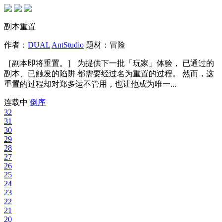
副本重置
作者：
DUAL
AntStudio
题材：
冒险
［副本即将重置。］ 为提供下一批「玩家」体验， 已通过的
副本、已触发的陷阱 都需要经过名为重置的过程。 然而，这
重置的过程却对郑多运不管用，也让他成为唯一...
连载中
倒序
32
31
30
29
28
27
26
25
24
23
22
21
20