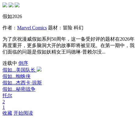
假如2026
作者：
Marvel Comics
题材：
冒险
科幻
为了庆祝漫威假如系列50周年，这一备受好评的题材在2026年
再度重开，更多脑洞大开的故事即将被呈现。在第一期中，我
们面临的问题是假如妖精女王玛德琳·普赖尔没...
连载中
倒序
假如...美国队长
假如...蜘蛛侠
假如...杰西卡·琼斯
假如...秘密战争
托尔
2
1
收藏
开始阅读