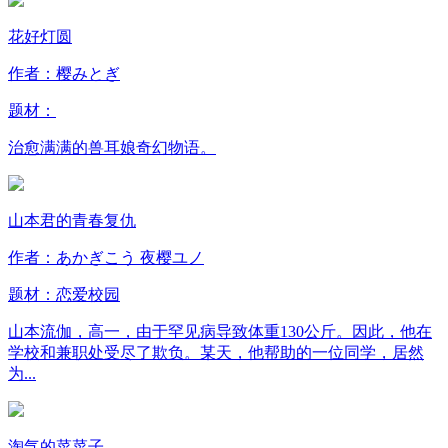
花好灯圆
作者：樱みとぎ
题材：
治愈满满的兽耳娘奇幻物语。
山本君的青春复仇
作者：あかぎこう 夜樱ユノ
题材：
恋爱
校园
山本流伽，高一，由于罕见病导致体重130公斤。因此，他在
学校和兼职处受尽了欺负。某天，他帮助的一位同学，居然
为...
淘气的菜菜子