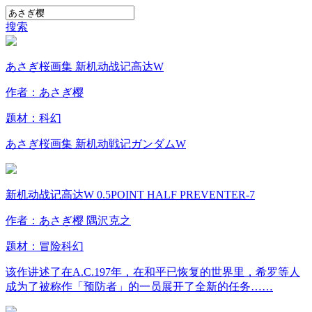
搜索
あさぎ桜画集 新机动战记高达W
作者：あさぎ樱
题材：
科幻
あさぎ桜画集 新机动戦记ガンダムW
新机动战记高达W 0.5POINT HALF PREVENTER-7
作者：あさぎ樱 隅沢克之
题材：
冒险
科幻
该作讲述了在A.C.197年，在和平已恢复的世界里，希罗等人
成为了被称作「预防者」的一员展开了全新的任务……