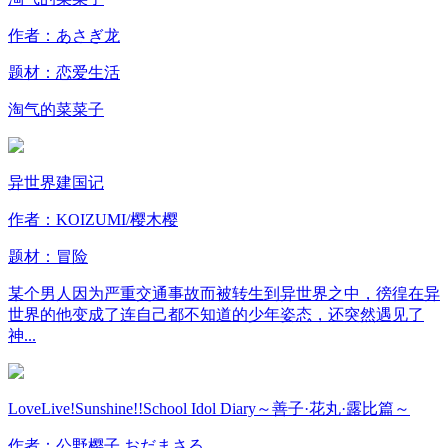
作者：あさぎ龙
题材：
恋爱
生活
淘气的菜菜子
异世界建国记
作者：KOIZUMI/樱木樱
题材：
冒险
某个男人因为严重交通事故而被转生到异世界之中，徬徨在异
世界的他变成了连自己都不知道的少年姿态，还突然遇见了
神...
LoveLive!Sunshine!!School Idol Diary～善子·花丸·露比篇～
作者：公野樱子 おだまさる