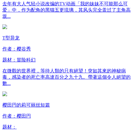
去年有大人气轻小说改编的TV动画「我的妹妹不可能那么可
爱」中，作为配角的黑猫五更琉璃，其风头完全盖过了主角高
坂...
T型异龙
作者：樱谷秀
题材：
冒险
科幻
在微觀的世界裡，等待人類的只有絕望！突如其來的神秘病
毒，感染者的死亡率高達百分之九十九。帶著這個令人絕望的
數...
樱田円的莉可丽丝短篇
作者：樱田円
题材：