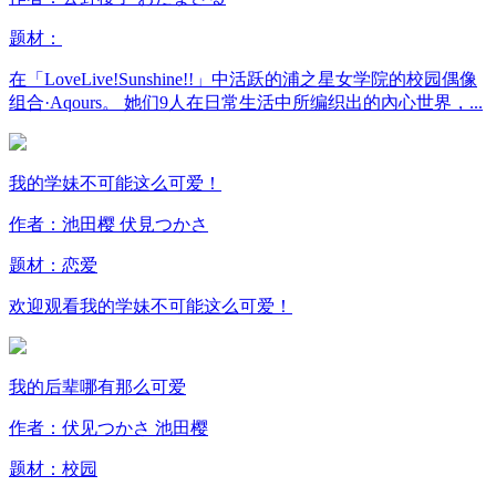
题材：
在「LoveLive!Sunshine!!」中活跃的浦之星女学院的校园偶像
组合·Aqours。 她们9人在日常生活中所编织出的內心世界，...
我的学妹不可能这么可爱！
作者：池田樱 伏見つかさ
题材：
恋爱
欢迎观看我的学妹不可能这么可爱！
我的后辈哪有那么可爱
作者：伏见つかさ 池田樱
题材：
校园