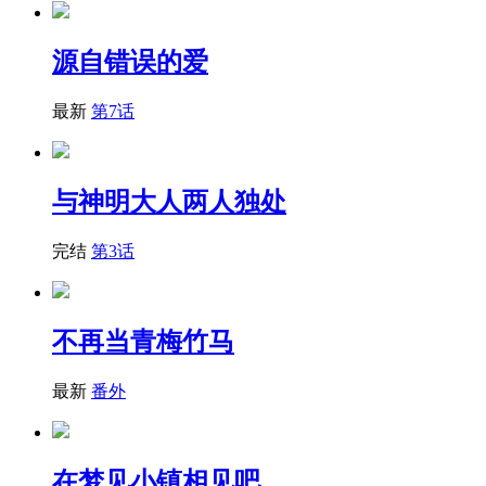
源自错误的爱
最新
第7话
与神明大人两人独处
完结
第3话
不再当青梅竹马
最新
番外
在梦见小镇相见吧