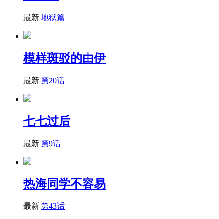
最新
地狱篇
模样斑驳的由伊
最新
第20话
七七过后
最新
第9话
热海同学不容易
最新
第43话