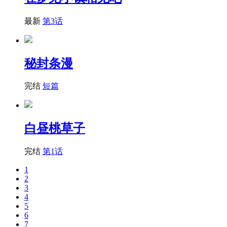
最新
第3话
秘封条漫
完结
短篇
白昼桃草子
完结
第1话
1
2
3
4
5
6
7