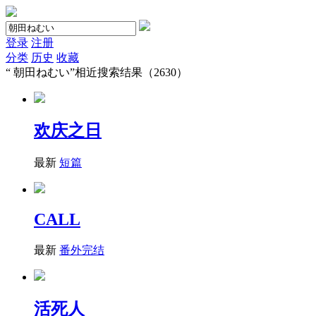
登录
注册
分类
历史
收藏
“
朝田ねむい
”相近搜索结果（2630）
欢庆之日
最新
短篇
CALL
最新
番外完结
活死人