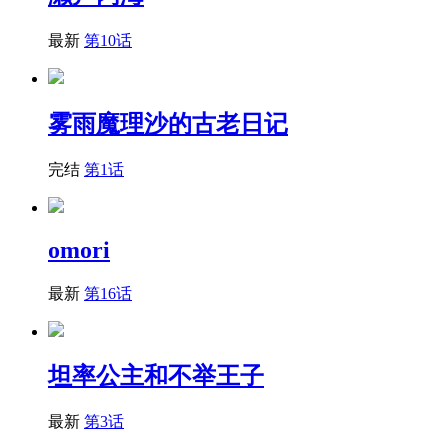
最新
第10话
雾雨魔理沙的古老日记
完结
第1话
omori
最新
第16话
坦率公主和不举王子
最新
第3话