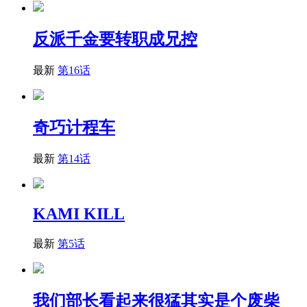
反派千金要转职成兄控
最新
第16话
奇巧计程车
最新
第14话
KAMI KILL
最新
第5话
我们部长看起来很猛其实是个废柴