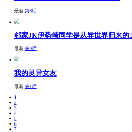
最新
第6话
邻家JK伊势崎同学是从异世界归来的
最新
第9话
我的灵异女友
最新
第1话
1
2
3
4
5
6
7