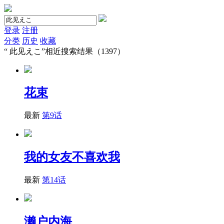
登录
注册
分类
历史
收藏
“
此见えこ
”相近搜索结果（1397）
花束
最新
第9话
我的女友不喜欢我
最新
第14话
濑户内海