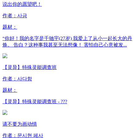
说出你的愿望吧！
作者：사금
题材：
“你好！我的名字是千驰宇(27岁) 我爱上了从小一起长大的丹
焕。 告白？这种事我甚至无法想像！ 害怕自己心意被发...
【灵异】特殊灵能调查班
作者：사다함
题材：
【灵异】特殊灵能调查班 - ???
请不要为画动情
作者：문시현 페사