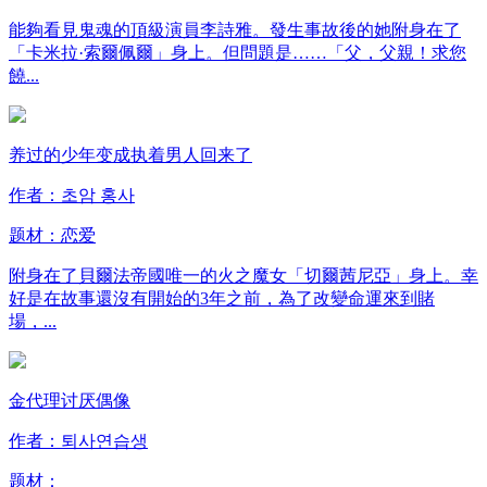
能夠看見鬼魂的頂級演員李詩雅。發生事故後的她附身在了
「卡米拉·索爾佩爾」身上。但問題是……「父，父親！求您
饒...
养过的少年变成执着男人回来了
作者：초암 홍사
题材：
恋爱
附身在了貝爾法帝國唯一的火之魔女「切爾茜尼亞」身上。幸
好是在故事還沒有開始的3年之前，為了改變命運來到賭
場，...
金代理讨厌偶像
作者：퇴사연습생
题材：