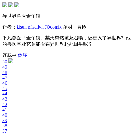
异世界兽医金午镇
作者：
kisun
pilsallyn
JQcomix
题材：
冒险
平凡兽医「金午镇」某天突然被龙召唤，还进入了异世界?! 他
的兽医事业究竟能否在异世界起死回生呢？
连载中
倒序
50
49
48
47
46
45
44
43
42
41
40
39
38
37